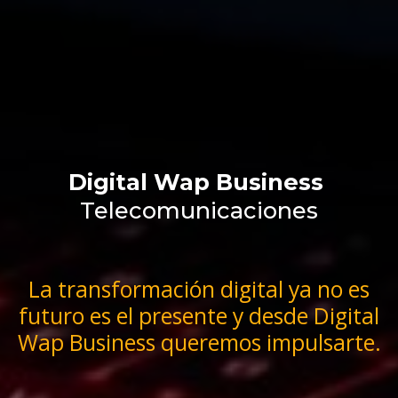
Digital Wap Business
Telecomunicaciones
La transformación digital ya no es
futuro es el presente y desde Digital
Wap Business queremos impulsarte.